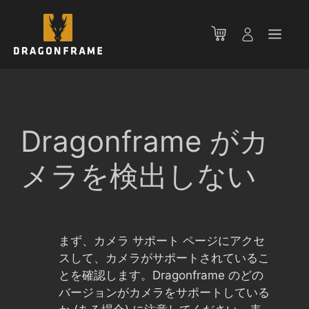
コ
ン
メ
テ
ン
ニ
ツ
へ
ス
ュ
キ
Dragonframe がカ
ッ
ー
プ
メラを検出しない
まず、カメラ サポート ページにアクセ
スして、カメラがサポートされているこ
とを確認します。Dragonframe のどの
バージョンがカメラをサポートしている