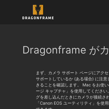
コ
ン
テ
ン
ツ
へ
ス
キ
Dragonframe
ッ
プ
まず、カメラ サポート ページにアクセ
サポートしているか (ある場合) に
きることを確認します。 Mac をお
ージ キャプチャ」を使用してください。
グを差し込んだときにカメラが接続され
「Canon EOS ユーティリティ」を使用