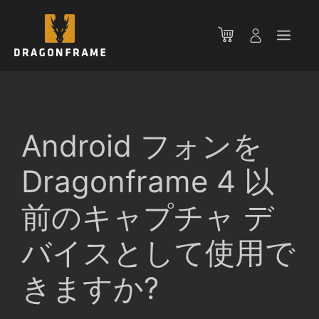
コ
ン
メ
テ
ン
ニ
ツ
へ
ス
ュ
キ
Android フォンを
ッ
ー
プ
Dragonframe 4 以
前のキャプチャ デ
バイスとして使用で
きますか?