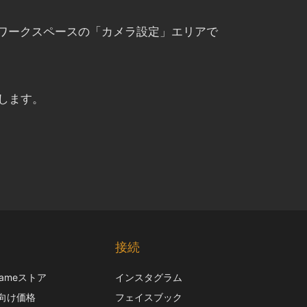
影」ワークスペースの「カメラ設定」エリアで
します。
Chinese
Korean
接続
Italian
frameストア
インスタグラム
French
向け価格
フェイスブック