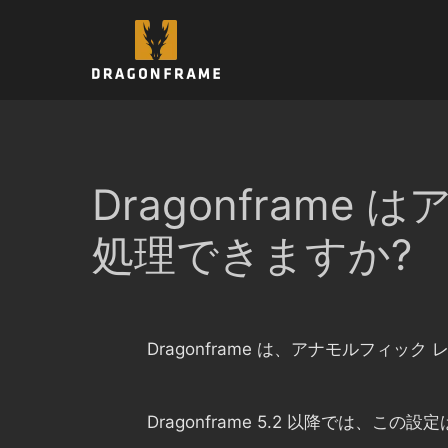
コ
ン
テ
ン
ツ
へ
ス
キ
Dragonfram
ッ
プ
処理できますか?
Dragonframe は、アナモルフィ
Dragonframe 5.2 以降では、こ