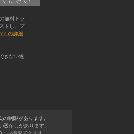
ェアの無料トラ
ストし、プ
rame の詳細
できない透
、次の制限があります。
い
透かしがあります。
50コマ撮影できます。