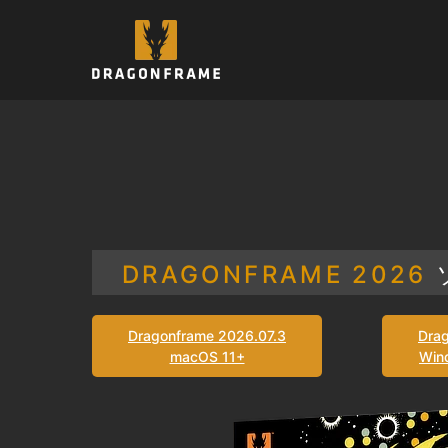
コ
ン
テ
ン
ツ
へ
ス
キ
ッ
プ
DRAGONFRAME 2026
Dragonframe 2026.07.3
Dra
macOS 11+
Wind