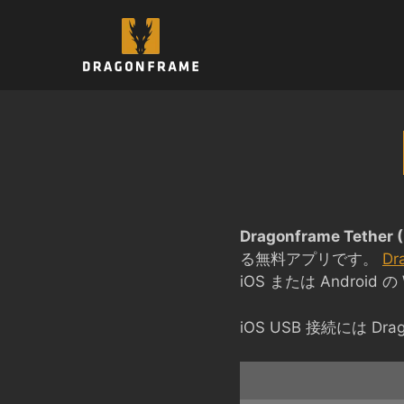
コ
ン
テ
ン
ツ
へ
ス
キ
ッ
プ
Dragonframe Tether (
る無料アプリです。
Dr
iOS または Android 
iOS USB 接続には Dra