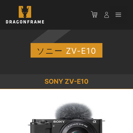
コ
ン
メ
テ
ン
ニ
ツ
へ
ス
ソニー
ZV-E10
ュ
キ
ッ
ー
プ
SONY ZV-E10