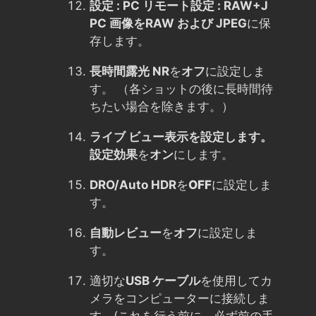
設定 : PC リモート設定 : RAW+J
PC 画像を
RAW および JPEG
に保
存します。
長時間露光 NR
を
オフ
に設定しま
す。 （各ショットの後に長時間待
ちたい場合を除きます。）
ライブ ビュー表示を設定します。
設定効果
を
オン
にします。
DRO/Auto HDR
を
OFF
に設定しま
す。
自動レビュー
を
オフ
に設定しま
す。
適切な
USB ケーブル
を使用してカ
メラをコンピューターに接続しま