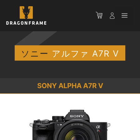
コ
ン
メ
テ
ン
ニ
ツ
へ
ス
ソニー
アルファ A7R V
ュ
キ
ッ
ー
プ
SONY ALPHA A7R V