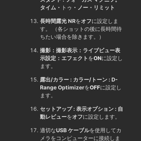
タイム・
トゥ
・ノー・リミット
長時間露光 NR
を
オフ
に設定しま
す。 （各ショットの後に長時間待
ちたい場合を除きます。）
撮影：撮影表示：ライブビュー表
示設定：エフェクト
を
ON
に設定し
ます。
露出/カラー : カラー/トーン : D-
Range Optimizer
を
OFF
に設定し
ます。
セットアップ : 表示オプション : 自
動レビュー
を
オフ
に設定します。
適切な
USB ケーブル
を使用してカ
メラをコンピューターに接続しま