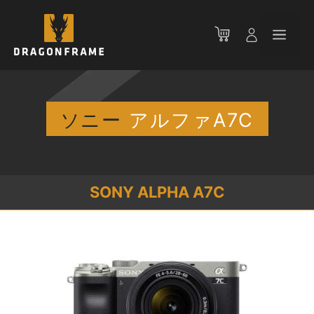
コ
ン
メ
テ
ン
ニ
ツ
へ
ス
ソニー
アルファA7C
ュ
キ
ッ
ー
プ
SONY ALPHA A7C