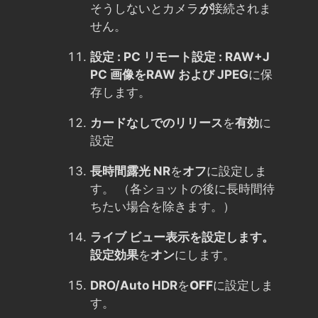
そうしないとカメラ
が
接続されま
せん。
設定 : PC リモート設定 : RAW+J
PC 画像を
RAW および JPEG
に保
存します。
カードなしでのリリース
を
有効
に
設定
長時間露光 NR
を
オフ
に設定しま
す。 （各ショットの後に長時間待
ちたい場合を除きます。）
ライブ ビュー表示を設定します。
設定効果
を
オン
にします。
DRO/Auto HDR
を
OFF
に設定しま
す。