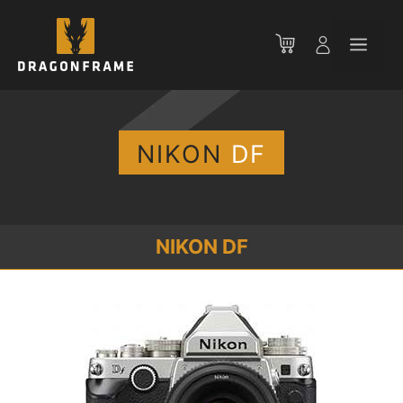
コ
ン
メ
テ
ン
ニ
ツ
へ
ス
NIKON
DF
ュ
キ
ッ
ー
プ
NIKON DF