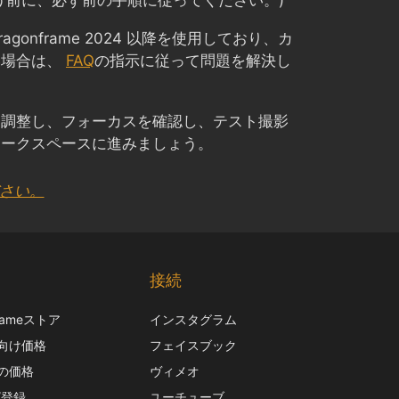
う前に、必ず前の手順に従ってください。)
Dragonframe 2024 以降を使用しており、カ
い場合は、
FAQ
の指示に従って問題を解決し
を調整し、フォーカスを確認し、テスト撮影
ワークスペースに進みましょう。
ださい。
Chinese
Korean
接続
Italian
frameストア
インスタグラム
French
向け価格
フェイスブック
Spanish
の価格
ヴィメオ
German
/登録
ユーチューブ