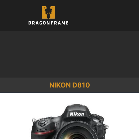
コ
ン
テ
ン
ツ
へ
ス
キ
ッ
プ
NIKON D810