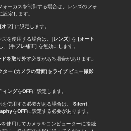
e からフォーカスを制御する場合は、レンズの
フォ
に設定します。
[オフ
] に設定します。
 レンズを使用する場合は、[
レンズ
] を [
オート
し、[手
ブレ
補正] を無効にします。
ードを取り外す
必要がある場合があります。
クター (カメラの背面)
を
ライブ ビュー撮影
ティング
を
OFF
に設定します。
ボを使用する必要がある場合は、
Silent
raphy
を
OFF
に設定する必要があります。
ル
を使用してカメラをコンピューターに接続