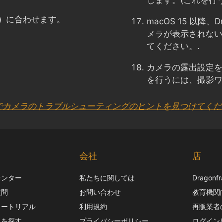
します。(これを行
）
に合わせます。
macOS 15 以降、
メラが表示されな
てください。.
カメラの露出設定
を行うには、撮影
 でカメラのトラブルシューティングのヒントを見つけてく
ト
会社
店
センター
私たちに関しては
Dragon
質問
お問い合わせ
教育機関
ュートリアル
利用規約
再販業者
スを探す
プライバシーポリシー
ログイン