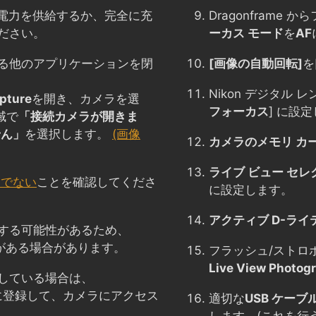
に電力を供給するか、完全に充
Dragonfram
ださい。
ーカス モード
を
AF
る他のアプリケーションを閉
[画像の自動回転]
を
Nikon デジタル
pture
を開き、カメラを選
フォーカス
] に設定
域で
「接続カメラが開きま
せん」
を選択します。
(画像
カメラのメモリ カ
ライブ ビュー セレ
トでない
ことを確認してくださ
に設定します。
アクティブ D-ライ
する可能性があるため、
がある場合があります。
フラッシュ/ストロ
Live View Photog
している場合は、
ストに登録して、カメラにアクセス
適切な
USB ケーブ