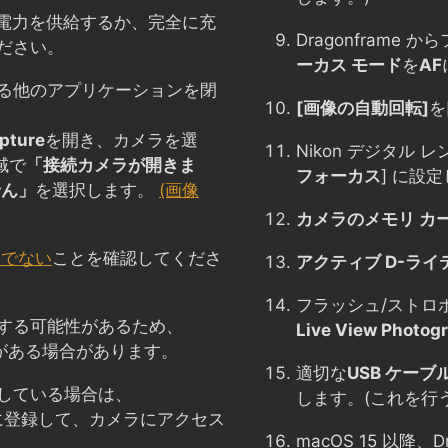
に電力を供給するか、完全に充
Dragonfram
ださい。
ーカス モード
を
AF
る他のアプリケーションを閉
[画像の自動回転]
を
pture
を開き、カメラを選
Nikon デジタル
域で
「接続カメラが開きま
フォーカス
] に設定
せん」
を選択します。
(画像
カメラのメモリ カ
トでない
ことを確認してくださ
アクティブ D-ライ
フラッシュ/ストロ
する可能性があるため、
Live View Photog
がある場合があります。
適切な
USB ケーブ
している場合は、
します。(これを行
ストに登録して、カメラにアクセス
macOS 15 以降、