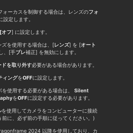
e からフォーカスを制御する場合は、レンズの
フォ
に設定します。
[オフ
] に設定します。
 レンズを使用する場合は、[
レンズ
] を [
オート
し、[手
ブレ
補正] を無効にします。
ードを取り外す
必要がある場合があります。
ティング
を
OFF
に設定します。
ボを使用する必要がある場合は、
Silent
raphy
を
OFF
に設定する必要があります。
ル
を使用してカメラをコンピューターに接続
う前に、必ず前の手順に従ってください。)
Dragonframe 2024 以降を使用しており、カ