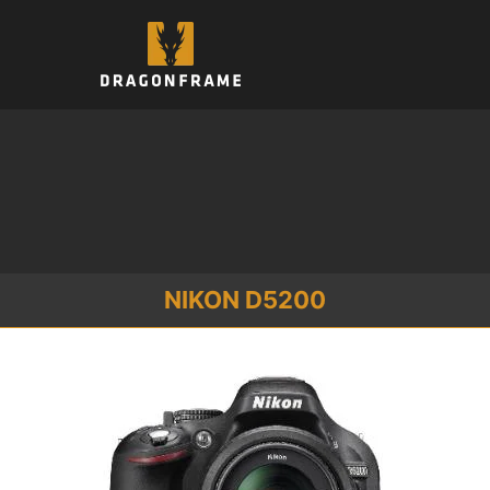
コ
ン
テ
ン
ツ
へ
ス
キ
ッ
プ
NIKON D5200