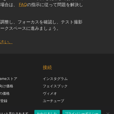
い場合は、
FAQ
の指示に従って問題を解決し
を調整し、フォーカスを確認し、テスト撮影
ワークスペースに進みましょう。
ださい。
Chinese
Korean
接続
Italian
frameストア
インスタグラム
French
向け価格
フェイスブック
Spanish
の価格
ヴィメオ
German
/登録
ユーチューブ
English
がないと見なされます。
わかりました
プライバシーポリシー