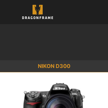
コ
ン
テ
ン
ツ
へ
ス
キ
ッ
プ
NIKON D300