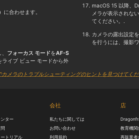
macOS 15 以降、
）
に合わせます。
メラが表示されな
てください。.
カメラの露出設定
を行うには、撮影
し、
フォーカス モード
を
AF-S
をライブ ビュー モードから外
 でカメラのトラブルシューティングのヒントを見つけてく
ト
会社
店
センター
私たちに関しては
Dragon
質問
お問い合わせ
教育機関
ュートリアル
利用規約
再販業者