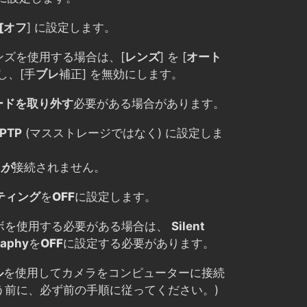
[オフ
] に設定します。
 レンズを使用する場合は、[
レンズ
] を [
オート
し、[手
ブレ
補正] を無効にします。
ードを取り外す
必要がある場合があります。
PTP
(マスストレージではなく) に設定しま
ラ
が
接続されません。
ティング
を
OFF
に設定します。
ボを使用する必要がある場合は、
Silent
raphy
を
OFF
に設定する必要があります。
ル
を使用してカメラをコンピューターに接続
う前に、必ず前の手順に従ってください。)