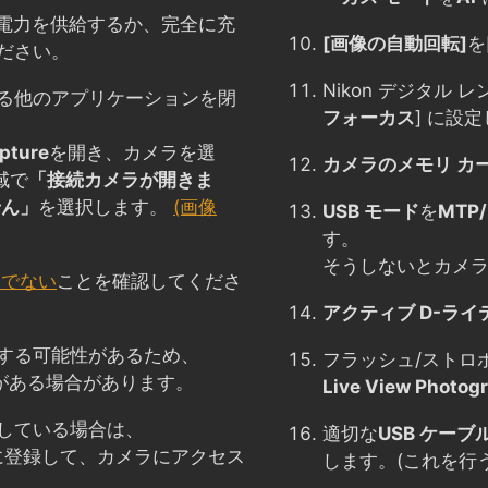
に電力を供給するか、完全に充
[画像の自動回転]
を
ださい。
Nikon デジタル
る他のアプリケーションを閉
フォーカス
] に設定
pture
を開き、カメラを選
カメラのメモリ カ
域で
「接続カメラが開きま
せん」
を選択します。
(画像
USB モード
を
MTP/
す。
そうしないとカメ
トでない
ことを確認してくださ
アクティブ D-ライ
する可能性があるため、
フラッシュ/ストロ
がある場合があります。
Live View Photog
している場合は、
適切な
USB ケーブ
ストに登録して、カメラにアクセス
します。(これを行