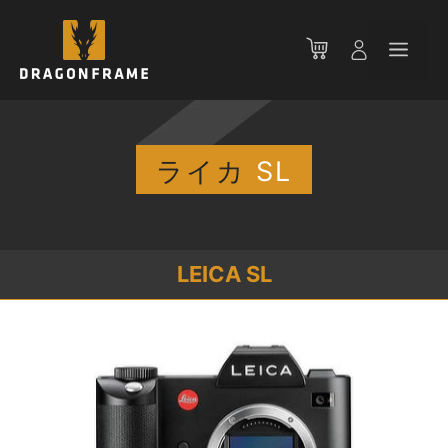
コ
ン
メ
テ
ン
ニ
ツ
へ
ス
ライカ
SL
ュ
キ
ッ
ー
プ
LEICA SL