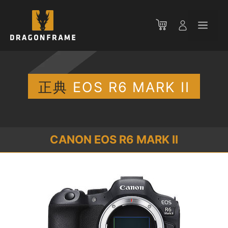
コ
ン
メ
テ
ン
ニ
ツ
へ
ス
正典
EOS R6 MARK II
ュ
キ
ッ
ー
プ
CANON EOS R6 MARK II