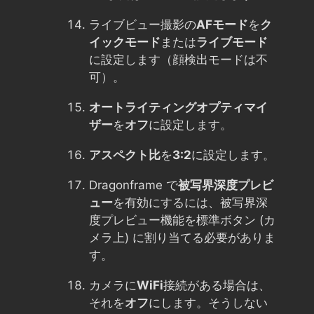
ライブビュー撮影の
AFモード
を
ク
イックモード
または
ライブモード
に設定します（顔検出モードは不
可）。
オートライティングオプティマイ
ザー
を
オフ
に設定します。
アスペクト比
を
3:2
に設定します。
Dragonframe で
被写界深度プレビ
ュー
を有効にするには、被写界深
度プレビュー機能を標準ボタン (カ
メラ上) に割り当てる必要がありま
す。
カメラに
WiFi
接続がある場合は、
それを
オフ
にします。そうしない