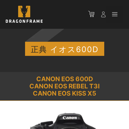
コ
ン
メ
テ
ン
ニ
ツ
へ
ス
正典
イオス600D
ュ
キ
ッ
ー
プ
CANON EOS 600D
CANON EOS REBEL T3I
CANON EOS KISS X5