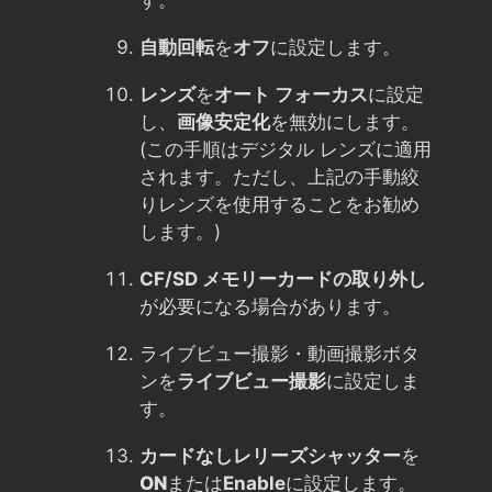
自動回転
を
オフ
に設定します。
レンズ
を
オート フォーカス
に設定
し、
画像安定化
を無効にします。
(この手順はデジタル レンズに適用
されます。ただし、上記の手動絞
りレンズを使用することをお勧め
します。)
CF/SD メモリーカードの取り外し
が必要になる場合があります。
ライブビュー撮影・動画撮影ボタ
ンを
ライブビュー撮影
に設定しま
す。
カードなしレリーズシャッター
を
ON
または
Enable
に設定します。