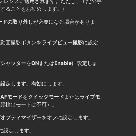
ル レンズに適用されます。ただし、上記の手
することをお勧めします。)
カードの取り外し
が必要になる場合がありま
・動画撮影ボタンを
ライブビュー撮影
に設定
ズシャッター
を
ON
または
Enable
に設定しま
を設定します。
有効
にします。
の
AFモード
を
クイックモード
または
ライブモ
（顔検出モードは不可）。
グオプティマイザー
を
オフ
に設定します。
に設定します。