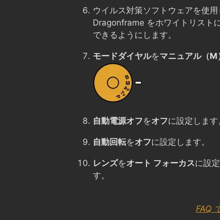
ウイルス対策ソフトウェアを使用
Dragonframe をホワイトリ
できるようにします。
モードダイヤル
を
マニュアル（M
自動電源オフ
を
オフ
に設定します
自動回転
を
オフ
に設定します。
レンズ
を
オート フォーカス
に設定
す。
FAQ