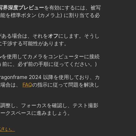
写界深度プレビュー
を有効にするには、被写
能を標準ボタン (カメラ上) に割り当てる必
がある場合は、それを
オフ
にします。そうし
続に干渉する可能性があります。
ル
を使用してカメラをコンピューターに接続
う前に、必ず前の手順に従ってください。)
Dragonframe 2024 以降を使用しており、カ
い場合は、
FAQ
の指示に従って問題を解決し
を調整し、フォーカスを確認し、テスト撮影
ワークスペースに進みましょう。
ださい。