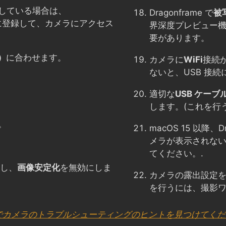
している場合は、
Dragonframe で
被
ストに登録して、カメラにアクセス
界深度プレビュー機
要があります。
）
に合わせます。
カメラに
WiFi
接続
ないと、USB 接
適切な
USB ケーブ
します。(これを行
。
macOS 15 以降、
メラが表示されな
てください。.
し、
画像安定化
を無効にしま
カメラの露出設定
を行うには、撮影
 でカメラのトラブルシューティングのヒントを見つけてく