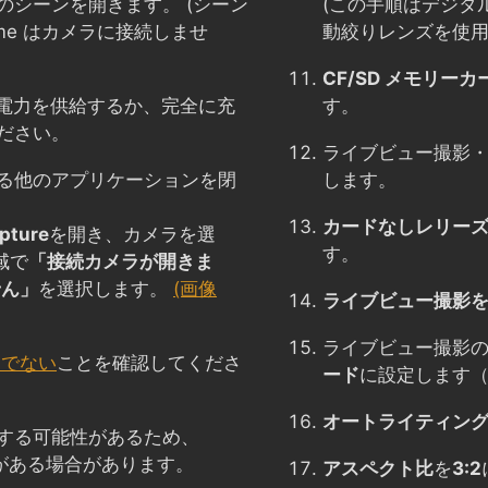
のシーンを開きます。 (シーン
(この手順はデジタ
ame はカメラに接続しませ
動絞りレンズを使用
CF/SD メモリー
に電力を供給するか、完全に充
す。
ださい。
ライブビュー撮影
る他のアプリケーションを閉
します。
カードなしレリー
pture
を開き、カメラを選
す。
域で
「接続カメラが開きま
せん」
を選択します。
(画像
ライブビュー撮影
ライブビュー撮影
トでない
ことを確認してくださ
ード
に設定します
オートライティン
する可能性があるため、
がある場合があります。
アスペクト比
を
3:2