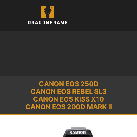
コ
ン
テ
ン
ツ
へ
ス
キ
ッ
プ
CANON EOS 250D
CANON EOS REBEL SL3
CANON EOS KISS X10
CANON EOS 200D MARK II