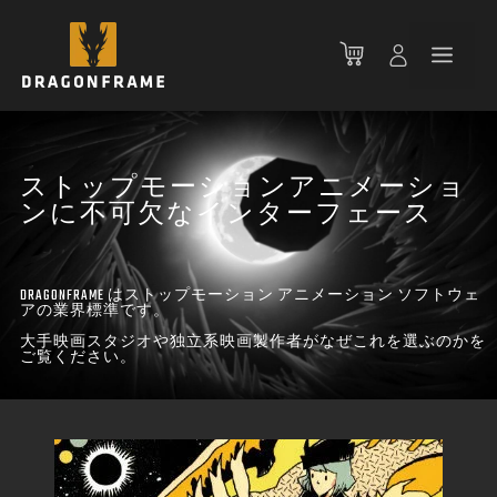
コ
ン
メ
テ
ン
ニ
ツ
へ
ス
ストップモーションアニメーショ
ュ
キ
ンに不可欠なインターフェース
ッ
ー
プ
DRAGONFRAME はストップモーション アニメーション ソフトウェ
アの業界標準です。
大手映画スタジオや独立系映画製作者がなぜこれを選ぶのかを
ご覧ください。