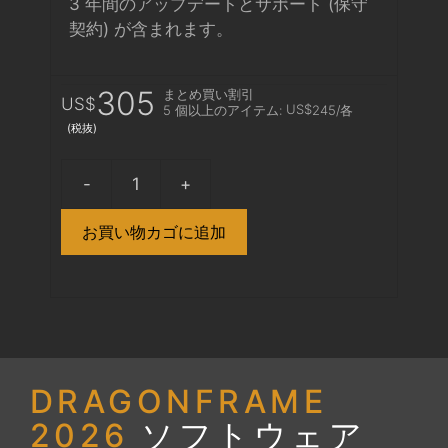
3 年間のアップデートとサポート (保守
契約) が含まれます。
元
現
305
まとめ買い割引
US$
US$
5 個以上のアイテム:
245
/各
(税抜)
の
在
価
の
Dragonframe
2026
お買い物カゴに追加
格
価
Download
+
は
格
Bluetooth/USB
Controller
US$330
は
個
で
US$305
DRAGONFRAME
2026
ソフトウェア
し
で