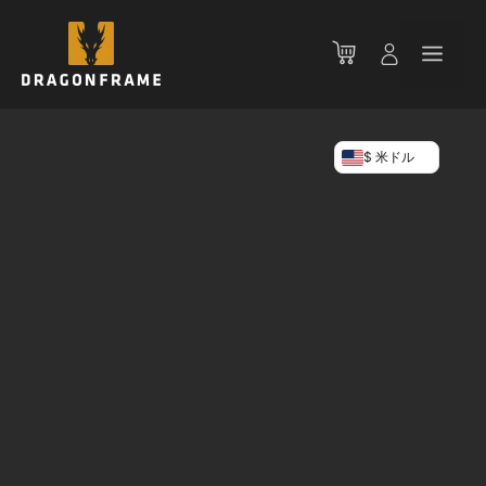
コ
ン
メ
テ
ン
ニ
ツ
へ
$ 米ドル
ス
ュ
キ
ッ
ー
プ