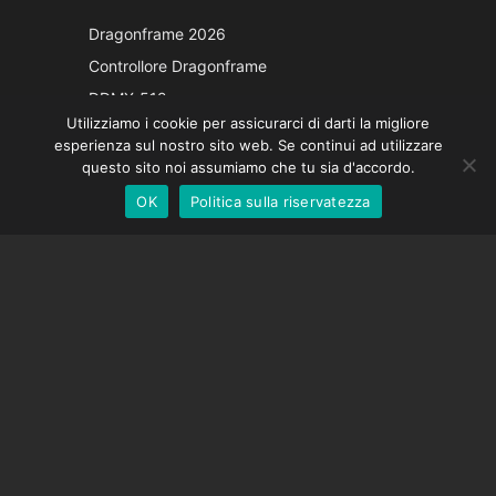
Japanese
Dragonframe 2026
French
Controllore Dragonframe
Spanish
DDMX-512
Utilizziamo i cookie per assicurarci di darti la migliore
DMC-32
German
esperienza sul nostro sito web. Se continui ad utilizzare
Cappuccio di correzione EOS LV
English
questo sito noi assumiamo che tu sia d'accordo.
OK
Politica sulla riservatezza
Italian
SOSTEGNO
Centro di supporto
Domande frequenti
Tutorial video
Trova la tua licenza
Supporto fotocamera
AZIENDA