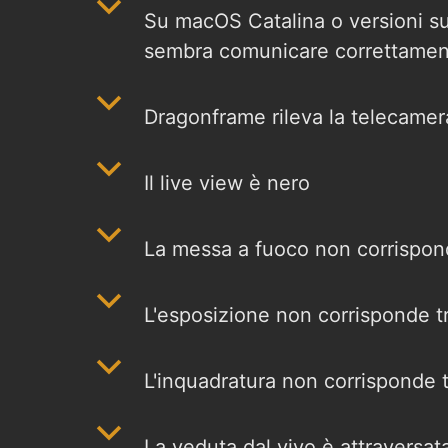
b
Su macOS Catalina o versioni s
sembra comunicare correttamen
b
Dragonframe rileva la telecamer
b
Il live view è nero
b
La messa a fuoco non corrisponde
b
L'esposizione non corrisponde tra
b
L'inquadratura non corrisponde tr
b
La veduta dal vivo è attraversat