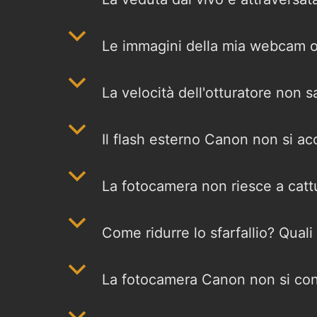
b
Le immagini della mia webcam o
b
La velocità dell'otturatore non s
b
Il flash esterno Canon non si a
b
La fotocamera non riesce a catt
b
Come ridurre lo sfarfallio? Quali s
b
La fotocamera Canon non si con