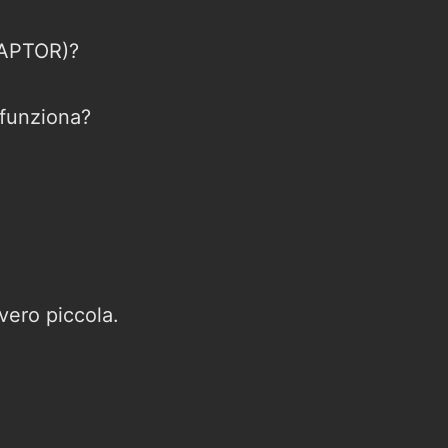
RAPTOR)?
 funziona?
ero piccola.