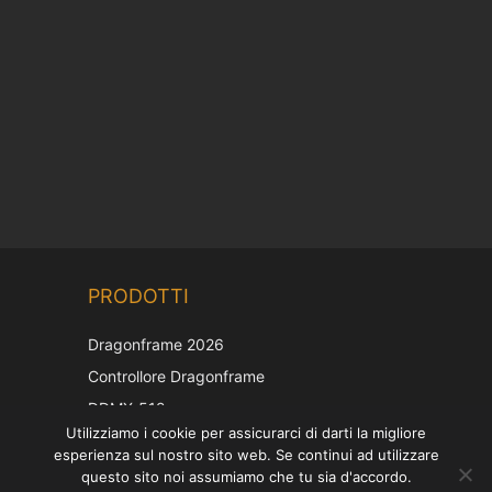
Chinese
PRODOTTI
Korean
Japanese
Dragonframe 2026
French
Controllore Dragonframe
Spanish
DDMX-512
Utilizziamo i cookie per assicurarci di darti la migliore
DMC-32
German
esperienza sul nostro sito web. Se continui ad utilizzare
Cappuccio di correzione EOS LV
English
questo sito noi assumiamo che tu sia d'accordo.