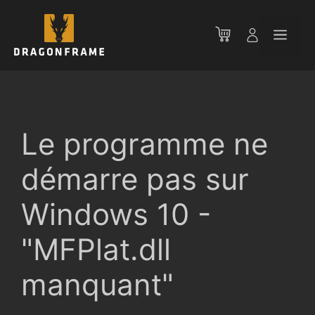
Aller
au
Men
contenu
Le programme ne
démarre pas sur
Windows 10 -
"MFPlat.dll
manquant"