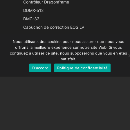
Chinese
Contrôleur Dragonframe
DDMX-512
Korean
DMC-32
Japanese
Capuchon de correction EOS LV
Italian
Spanish
Nous utilisons des cookies pour nous assurer que nous vous
SUPPORT
offrons la meilleure expérience sur notre site Web. Si vous
German
continuez à utiliser ce site, nous supposerons que vous en êtes
English
Centre de soutien
satisfait.
Questions fréquemment posées
D'accord
Politique de confidentialité
French
Tutoriels vidéos
Trouvez votre licence
Prise en charge de la caméra
COMPAGNIE
À propos de nous