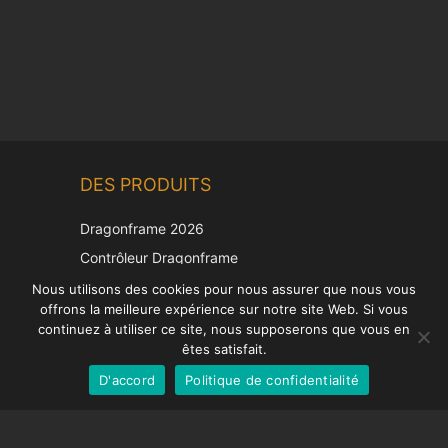
Chinese
DES PRODUITS
Korean
Japanese
Dragonframe 2026
Italian
Contrôleur Dragonframe
Spanish
DDMX-512
Nous utilisons des cookies pour nous assurer que nous vous
offrons la meilleure expérience sur notre site Web. Si vous
DMC-32
German
continuez à utiliser ce site, nous supposerons que vous en
Capuchon de correction EOS LV
English
êtes satisfait.
D'accord
Politique de confidentialité
French
SUPPORT