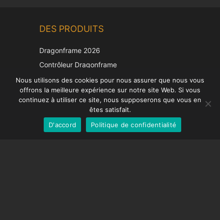
Chinese
DES PRODUITS
Korean
Japanese
Dragonframe 2026
Italian
Contrôleur Dragonframe
Spanish
DDMX-512
Nous utilisons des cookies pour nous assurer que nous vous
offrons la meilleure expérience sur notre site Web. Si vous
DMC-32
German
continuez à utiliser ce site, nous supposerons que vous en
Capuchon de correction EOS LV
English
êtes satisfait.
D'accord
Politique de confidentialité
French
SUPPORT
Centre de soutien
Questions fréquemment posées
Tutoriels vidéos
Trouvez votre licence
Prise en charge de la caméra