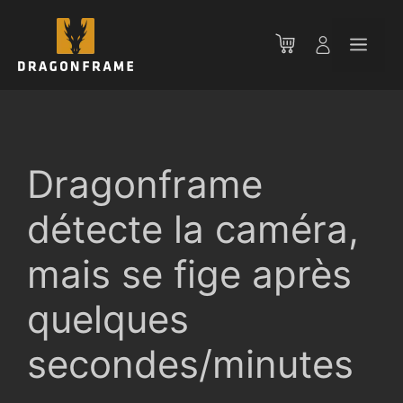
Aller
au
Men
contenu
Dragonframe
détecte la caméra,
mais se fige après
quelques
secondes/minutes