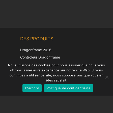
Chinese
DES PRODUITS
Korean
Japanese
Dragonframe 2026
Italian
Contrôleur Dragonframe
Spanish
DDMX-512
Nous utilisons des cookies pour nous assurer que nous vous
offrons la meilleure expérience sur notre site Web. Si vous
DMC-32
German
continuez à utiliser ce site, nous supposerons que vous en
Capuchon de correction EOS LV
English
êtes satisfait.
D'accord
Politique de confidentialité
French
SUPPORT
Centre de soutien