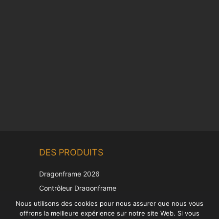
Chinese
DES PRODUITS
Korean
Japanese
Dragonframe 2026
Italian
Contrôleur Dragonframe
Spanish
DDMX-512
Nous utilisons des cookies pour nous assurer que nous vous
offrons la meilleure expérience sur notre site Web. Si vous
DMC-32
German