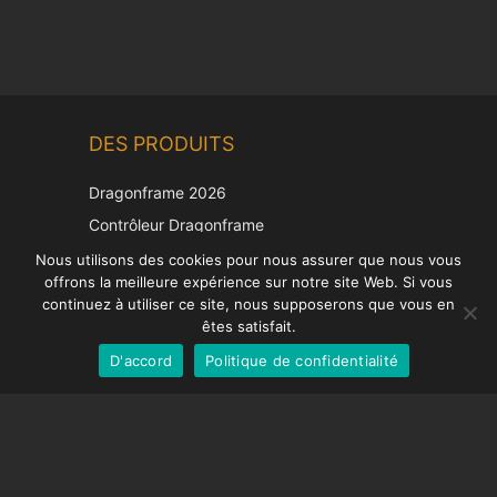
Chinese
DES PRODUITS
Korean
Japanese
Dragonframe 2026
Italian
Contrôleur Dragonframe
Spanish
DDMX-512
Nous utilisons des cookies pour nous assurer que nous vous
offrons la meilleure expérience sur notre site Web. Si vous
DMC-32
German
continuez à utiliser ce site, nous supposerons que vous en
Capuchon de correction EOS LV
English
êtes satisfait.
D'accord
Politique de confidentialité
French
SUPPORT
Centre de soutien
Questions fréquemment posées