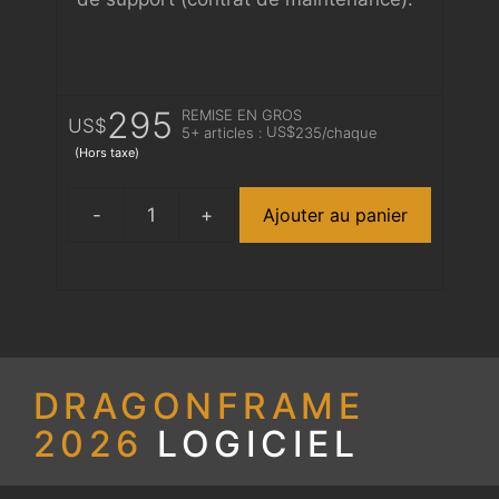
295
REMISE EN GROS
US$
US$
5+ articles :
235
/chaque
(Hors taxe)
Ajouter au panier
quantité
de
Dragonframe
2026
Download
DRAGONFRAME
2026
LOGICIEL