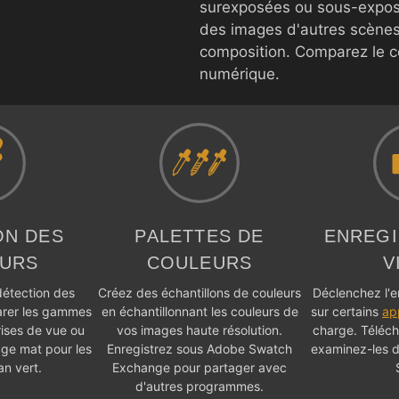
surexposées ou sous-expos
des images d'autres scènes 
composition. Comparez le c
numérique.
ON DES
PALETTES DE
ENREG
URS
COULEURS
V
 détection des
Créez des échantillons de couleurs
Déclenchez l'e
arer les gammes
en échantillonnant les couleurs de
sur certains
ap
rises de vue ou
vos images haute résolution.
charge. Téléch
rage mat pour les
Enregistrez sous Adobe Swatch
examinez-les d
an vert.
Exchange pour partager avec
d'autres programmes.