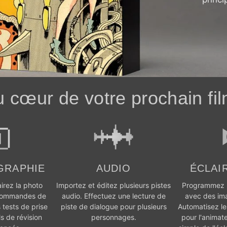
cœur de votre prochain fil
GRAPHIE
AUDIO
ÉCLAI
irez la photo
Importez et éditez plusieurs pistes
Programmez u
 commandes de
audio. Effectuez une lecture de
avec des ima
s tests de prise
piste de dialogue pour plusieurs
Automatisez les
ls de révision
personnages.
pour l'animat