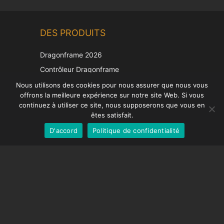
Chinese
DES PRODUITS
Korean
Japanese
Dragonframe 2026
Italian
Contrôleur Dragonframe
Spanish
DDMX-512
Nous utilisons des cookies pour nous assurer que nous vous
offrons la meilleure expérience sur notre site Web. Si vous
DMC-32
German
continuez à utiliser ce site, nous supposerons que vous en
Capuchon de correction EOS LV
English
êtes satisfait.
D'accord
Politique de confidentialité
French
SUPPORT
Centre de soutien
Questions fréquemment posées
Tutoriels vidéos
Trouvez votre licence