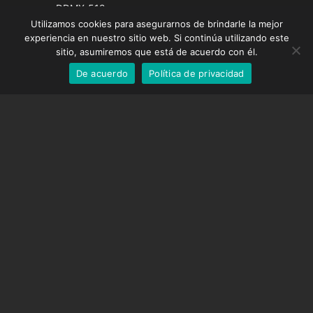
French
DDMX-512
Utilizamos cookies para asegurarnos de brindarle la mejor
DMC-32
German
experiencia en nuestro sitio web. Si continúa utilizando este
Tapa de corrección EOS LV
English
sitio, asumiremos que está de acuerdo con él.
De acuerdo
Política de privacidad
Spanish
SOPORTE
Centro de Apoyo
Preguntas frecuentes
Tutoriales en vídeo
Encuentre su licencia
Soporte de cámara
EMPRESA
Sobre nosotros
Contáctenos