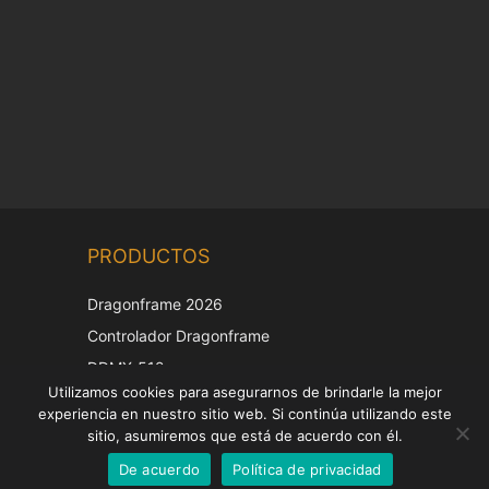
Chinese
PRODUCTOS
Korean
Japanese
Dragonframe 2026
Italian
Controlador Dragonframe
French
DDMX-512
Utilizamos cookies para asegurarnos de brindarle la mejor
DMC-32
German
experiencia en nuestro sitio web. Si continúa utilizando este
Tapa de corrección EOS LV
English
sitio, asumiremos que está de acuerdo con él.
De acuerdo
Política de privacidad
Spanish