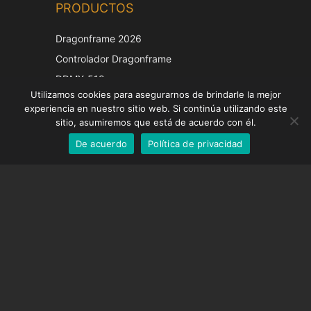
PRODUCTOS
Korean
Japanese
Dragonframe 2026
Italian
Controlador Dragonframe
French
DDMX-512
Utilizamos cookies para asegurarnos de brindarle la mejor
DMC-32
German
experiencia en nuestro sitio web. Si continúa utilizando este
Tapa de corrección EOS LV
English
sitio, asumiremos que está de acuerdo con él.
De acuerdo
Política de privacidad
Spanish
SOPORTE
Centro de Apoyo
Preguntas frecuentes
Tutoriales en vídeo
Encuentre su licencia
Soporte de cámara