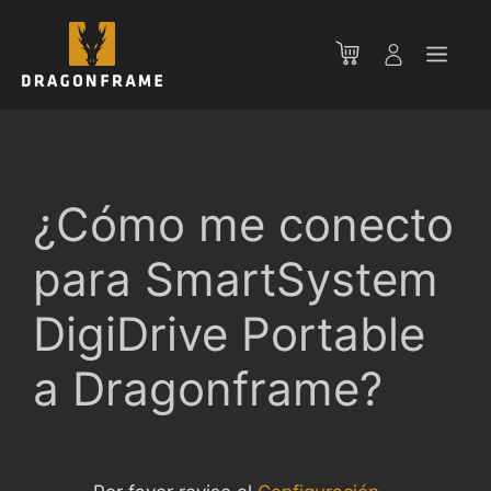
Saltar
al
Men
contenido
¿Cómo me conecto
para SmartSystem
DigiDrive Portable
a Dragonframe?