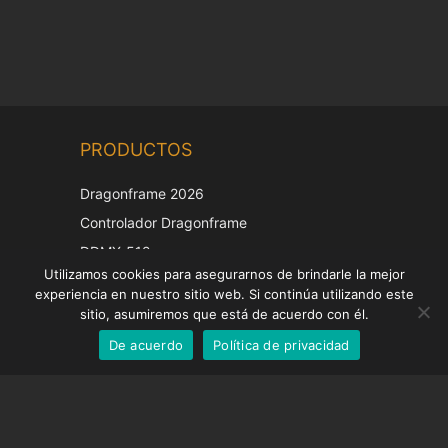
Chinese
PRODUCTOS
Korean
Japanese
Dragonframe 2026
Italian
Controlador Dragonframe
French
DDMX-512
Utilizamos cookies para asegurarnos de brindarle la mejor
DMC-32
German
experiencia en nuestro sitio web. Si continúa utilizando este
Tapa de corrección EOS LV
English
sitio, asumiremos que está de acuerdo con él.
De acuerdo
Política de privacidad
Spanish
SOPORTE
Centro de Apoyo