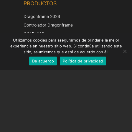
PRODUCTOS
Korean
Japanese
Dragonframe 2026
Italian
Controlador Dragonframe
French
DDMX-512
Utilizamos cookies para asegurarnos de brindarle la mejor
DMC-32
German
experiencia en nuestro sitio web. Si continúa utilizando este
Tapa de corrección EOS LV
English
sitio, asumiremos que está de acuerdo con él.
De acuerdo
Política de privacidad
Spanish
SOPORTE
Centro de Apoyo
Preguntas frecuentes
Tutoriales en vídeo
Encuentre su licencia
Soporte de cámara