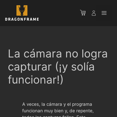
Saltar
al
Men
contenido
La cámara no logra
capturar (¡y solía
funcionar!)
A veces, la cámara y el programa
funcionan muy bien y, de repente,