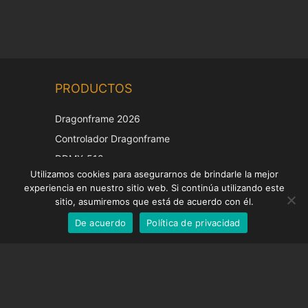
Chinese
PRODUCTOS
Korean
Japanese
Dragonframe 2026
Italian
Controlador Dragonframe
French
DDMX-512
Utilizamos cookies para asegurarnos de brindarle la mejor
DMC-32
German
experiencia en nuestro sitio web. Si continúa utilizando este
Tapa de corrección EOS LV
English
sitio, asumiremos que está de acuerdo con él.
De acuerdo
Política de privacidad
Spanish
SOPORTE
Centro de Apoyo
Preguntas frecuentes