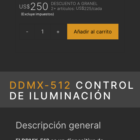
250
DESCUENTO A GRANEL
US$
US$
2+ artículos:
225
/cada
(Excluye impuestos)
Añadir al carrito
DDMX-
512
cantidad
DDMX-512
CONTROL
DE ILUMINACIÓN
Descripción general