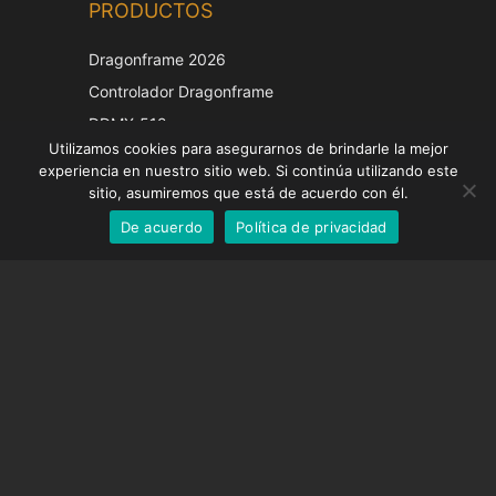
PRODUCTOS
Korean
Japanese
Dragonframe 2026
Italian
Controlador Dragonframe
French
DDMX-512
Utilizamos cookies para asegurarnos de brindarle la mejor
DMC-32
German
experiencia en nuestro sitio web. Si continúa utilizando este
Tapa de corrección EOS LV
English
sitio, asumiremos que está de acuerdo con él.
De acuerdo
Política de privacidad
Spanish
SOPORTE
Centro de Apoyo
Preguntas frecuentes
Tutoriales en vídeo
Encuentre su licencia
Soporte de cámara