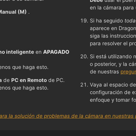
Debe
usar el puer
en la cámara para
Manual (M)
.
Si ha seguido
toda
aparece en Dragon
siga las instrucci
para resolver el p
no inteligente
en
APAGADO
Si está utilizando
o posterior, y la c
enos que haga esto.
de nuestras
pregu
a
de
PC en Remoto
de PC.
Vaya al espacio de
enos que haga esto.
configuración de ex
enfoque y tomar fo
ara la solución de problemas de la cámara en nuestras 