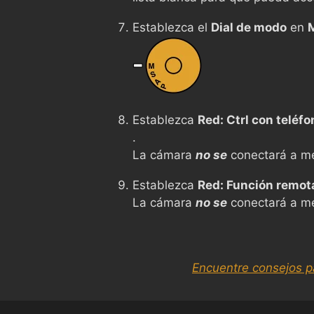
Establezca el
Dial de modo
en
Establezca
Red: Ctrl con teléfo
.
La cámara
no se
conectará a m
Establezca
Red: Función remot
La cámara
no se
conectará a m
Encuentre consejos p