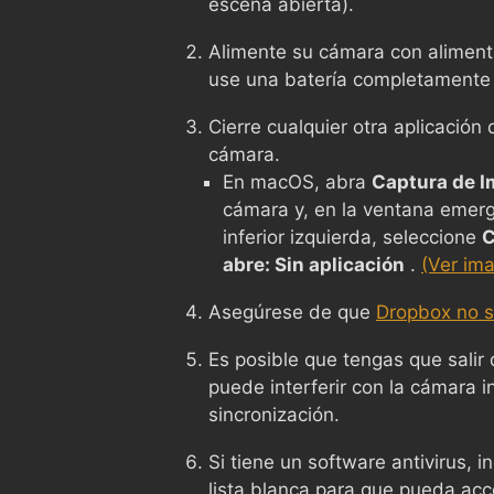
escena abierta).
Alimente su cámara con alimenta
use una batería completamente
Cierre cualquier otra aplicació
cámara.
En macOS, abra
Captura de 
cámara y, en la ventana emerg
inferior izquierda, seleccione
C
abre: Sin aplicación
.
(Ver im
Asegúrese de que
Dropbox no s
Es posible que tengas que salir
puede interferir con la cámara i
sincronización.
Si tiene un software antivirus, 
lista blanca para que pueda ac