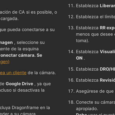
Establezca
Liberar
ción de CA si es posible, o
Establezca el límit
 cargada.
Establezca
RR exp
n que pueda conectarse a su
menos que desee 
toma).
Imagen
, seleccione su
ente de la esquina
Establezca
Visuali
onectar cámara. Se
ON
.
agen)
Establezca
DRO/H
ea un cliente
de la cámara.
Establezca
Revisi
 de
Google Drive
, ya que
ncluso si desactivas la
Asegúrese de que
Conecte su cámara
incluya Dragonframe en la
apropiado.
ceder a su cámara.