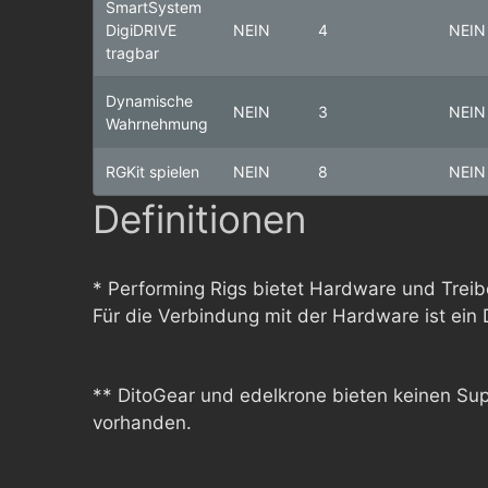
SmartSystem
DigiDRIVE
NEIN
4
NEIN
tragbar
Dynamische
NEIN
3
NEIN
Wahrnehmung
RGKit spielen
NEIN
8
NEIN
Definitionen
* Performing Rigs bietet Hardware und Tre
Für die Verbindung mit der Hardware ist ei
** DitoGear und edelkrone bieten keinen Suppo
vorhanden.