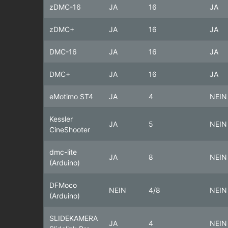
zDMC-16
JA
16
JA
zDMC+
JA
16
JA
DMC-16
JA
16
JA
DMC+
JA
16
JA
eMotimo ST4
JA
4
NEIN
Kessler
JA
5
NEIN
CineShooter
dmc-lite
JA
8
NEIN
(Arduino)
DFMoco
NEIN
4/8
NEIN
(Arduino)
SLIDEKAMERA
JA
4
NEIN