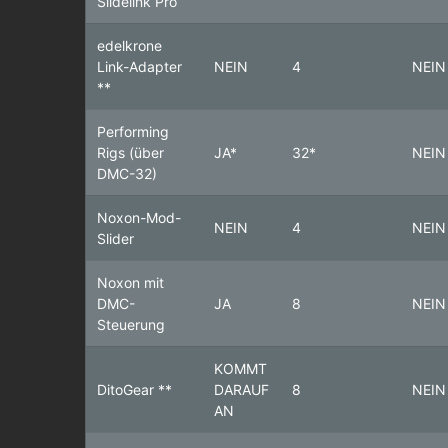
Slidelink Pro
edelkrone
Link-Adapter
NEIN
4
NEIN
**
Performing
Rigs (über
JA*
32*
NEIN
DMC-32)
Noxon-Mod-
NEIN
4
NEIN
Slider
Noxon mit
DMC-
JA
8
NEIN
Steuerung
KOMMT
DitoGear **
DARAUF
8
NEIN
AN