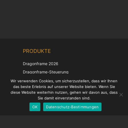
Chinese
PRODUKTE
Korean
Japanese
Dragonframe 2026
Italian
Dragonframe-Steuerung
French
DDMX-512
Wir verwenden Cookies, um sicherzustellen, dass wir Ihnen
das beste Erlebnis auf unserer Website bieten. Wenn Sie
DMC-32
Spanish
diese Website weiterhin nutzen, gehen wir davon aus, dass
EOS LV-Korrekturkappe
English
Sie damit einverstanden sind.
OK
Datenschutz-Bestimmungen
German
UNTERSTÜTZUNG