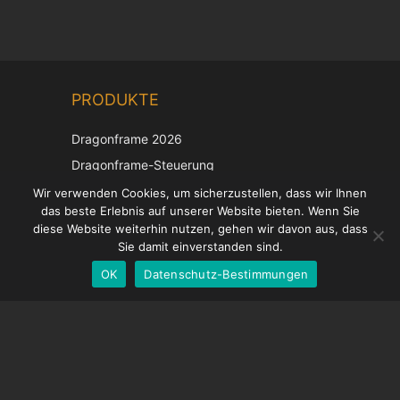
Chinese
PRODUKTE
Korean
Japanese
Dragonframe 2026
Italian
Dragonframe-Steuerung
French
DDMX-512
Wir verwenden Cookies, um sicherzustellen, dass wir Ihnen
das beste Erlebnis auf unserer Website bieten. Wenn Sie
DMC-32
Spanish
diese Website weiterhin nutzen, gehen wir davon aus, dass
EOS LV-Korrekturkappe
English
Sie damit einverstanden sind.
OK
Datenschutz-Bestimmungen
German
UNTERSTÜTZUNG
Hilfecenter
Häufig gestellte Fragen
Videoanleitungen