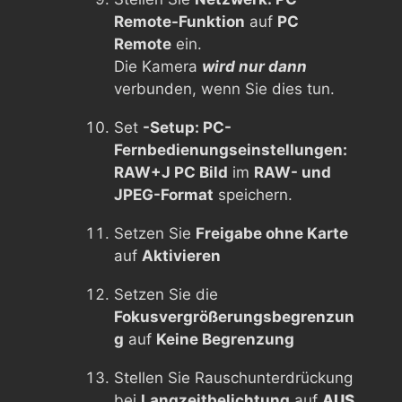
Remote-Funktion
auf
PC
Remote
ein.
Die Kamera
wird nur dann
verbunden, wenn Sie dies tun.
Set
-Setup: PC-
Fernbedienungseinstellungen:
RAW+J PC Bild
im
RAW- und
JPEG-Format
speichern.
Setzen Sie
Freigabe ohne Karte
auf
Aktivieren
Setzen Sie die
Fokusvergrößerungsbegrenzun
g
auf
Keine Begrenzung
Stellen Sie Rauschunterdrückung
bei
Langzeitbelichtung
auf
AUS