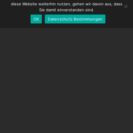
Spanish
diese Website weiterhin nutzen, gehen wir davon aus, dass
EOS LV-Korrekturkappe
English
Sie damit einverstanden sind.
OK
Datenschutz-Bestimmungen
German
UNTERSTÜTZUNG
Hilfecenter
Häufig gestellte Fragen
Videoanleitungen
Finden Sie Ihre Lizenz
Kamera-Unterstützung
UNTERNEHMEN
Über uns
Kontaktiere uns
Geschäftsbedingungen