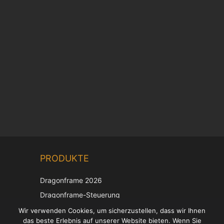
Chinese
PRODUKTE
Korean
Japanese
Dragonframe 2026
Italian
Dragonframe-Steuerung
French
DDMX-512
Wir verwenden Cookies, um sicherzustellen, dass wir Ihnen
das beste Erlebnis auf unserer Website bieten. Wenn Sie
DMC-32