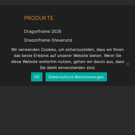
Chinese
PRODUKTE
Korean
Japanese
Dragonframe 2026
Italian
Dragonframe-Steuerung
French
DDMX-512
Wir verwenden Cookies, um sicherzustellen, dass wir Ihnen
das beste Erlebnis auf unserer Website bieten. Wenn Sie
DMC-32
Spanish
diese Website weiterhin nutzen, gehen wir davon aus, dass
EOS LV-Korrekturkappe
English
Sie damit einverstanden sind.
OK
Datenschutz-Bestimmungen
German
UNTERSTÜTZUNG
Hilfecenter
Häufig gestellte Fragen
Videoanleitungen
Finden Sie Ihre Lizenz
Kamera-Unterstützung