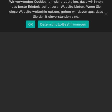
French
DDMX-512
Wir verwenden Cookies, um sicherzustellen, dass wir Ihnen
das beste Erlebnis auf unserer Website bieten. Wenn Sie
DMC-32
Spanish
diese Website weiterhin nutzen, gehen wir davon aus, dass
EOS LV-Korrekturkappe
English
Sie damit einverstanden sind.
OK
Datenschutz-Bestimmungen
German
UNTERSTÜTZUNG
Hilfecenter
Häufig gestellte Fragen
Videoanleitungen
Finden Sie Ihre Lizenz
Kamera-Unterstützung
UNTERNEHMEN
Über uns
Kontaktiere uns