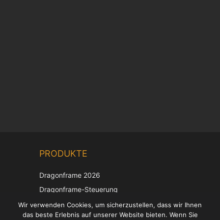
Chinese
PRODUKTE
Korean
Japanese
Dragonframe 2026
Italian
Dragonframe-Steuerung
French
DDMX-512
Wir verwenden Cookies, um sicherzustellen, dass wir Ihnen
das beste Erlebnis auf unserer Website bieten. Wenn Sie
DMC-32
Spanish