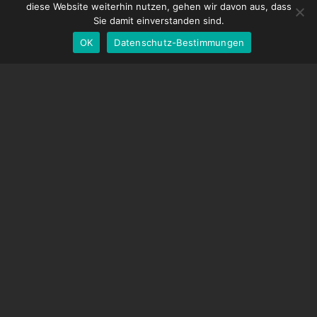
diese Website weiterhin nutzen, gehen wir davon aus, dass
EOS LV-Korrekturkappe
English
Sie damit einverstanden sind.
OK
Datenschutz-Bestimmungen
German
UNTERSTÜTZUNG
Hilfecenter
Häufig gestellte Fragen
Videoanleitungen
Finden Sie Ihre Lizenz
Kamera-Unterstützung
UNTERNEHMEN
Über uns
Kontaktiere uns
Geschäftsbedingungen
Datenschutz-Bestimmungen