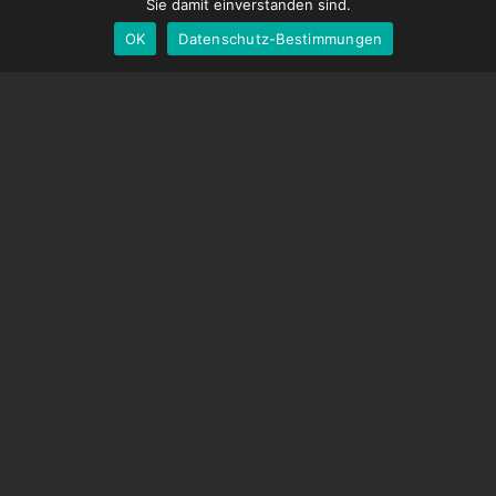
English
Sie damit einverstanden sind.
OK
Datenschutz-Bestimmungen
German
UNTERSTÜTZUNG
Hilfecenter
Häufig gestellte Fragen
Videoanleitungen
Finden Sie Ihre Lizenz
Kamera-Unterstützung
UNTERNEHMEN
Über uns
Kontaktiere uns
Geschäftsbedingungen
Datenschutz-Bestimmungen