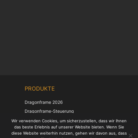
Chinese
PRODUKTE
Korean
Japanese
Dragonframe 2026
Italian
Dragonframe-Steuerung
French
DDMX-512
Wir verwenden Cookies, um sicherzustellen, dass wir Ihnen
das beste Erlebnis auf unserer Website bieten. Wenn Sie
DMC-32
Spanish
diese Website weiterhin nutzen, gehen wir davon aus, dass
EOS LV-Korrekturkappe