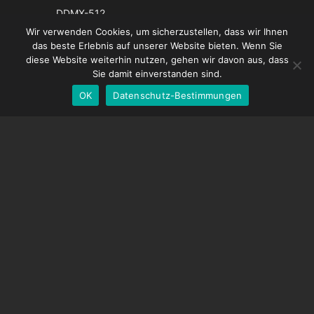
Italian
DDMX-512
French
Wir verwenden Cookies, um sicherzustellen, dass wir Ihnen
DMC-32
das beste Erlebnis auf unserer Website bieten. Wenn Sie
Spanish
EOS LV-Korrekturkappe
diese Website weiterhin nutzen, gehen wir davon aus, dass
English
Sie damit einverstanden sind.
OK
Datenschutz-Bestimmungen
German
UNTERSTÜTZUNG
Hilfecenter
Häufig gestellte Fragen
Videoanleitungen
Finden Sie Ihre Lizenz
Kamera-Unterstützung
UNTERNEHMEN
Über uns
Kontaktiere uns