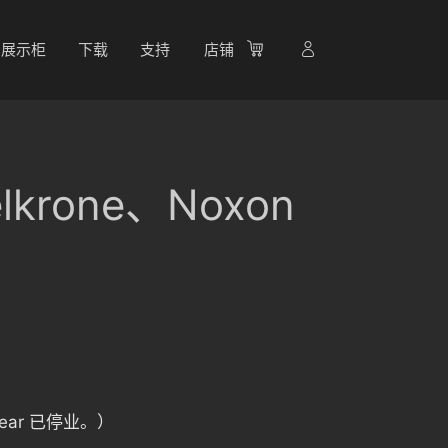
展示柜
下载
支持
店铺
rone、Noxon
ogear 已停业。）