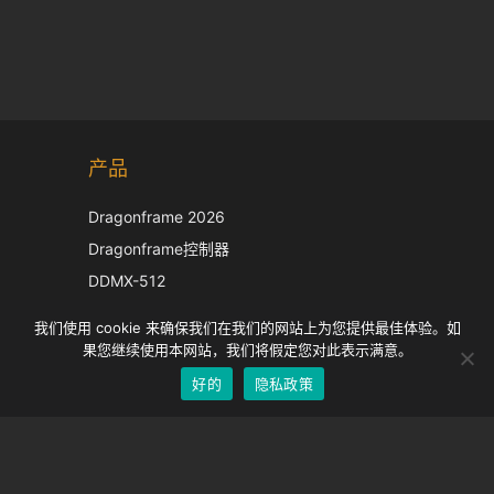
Korean
产品
Japanese
Italian
Dragonframe 2026
French
Dragonframe控制器
Spanish
DDMX-512
DMC-32
German
我们使用 cookie 来确保我们在我们的网站上为您提供最佳体验。如
EOS LV 校正帽
English
果您继续使用本网站，我们将假定您对此表示满意。
好的
隐私政策
Chinese
支持
支持中心