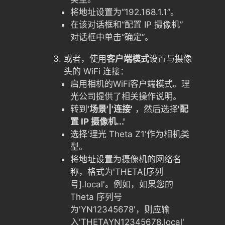
将地址设置为“192.168.1.1”。
在该对话框和“配置 IP 摄像机”
对话框中单击“确定”。
或者，使用
客户端模式
设置与摄像
头的 WiFi 连接：
启用相机的WiFi客户端模式。理
光公司提供了相关操作说明。
转到
'场景'|'连接'
，然后选择
'配
置 IP 摄像机...'
选择'理光 Theta Z1'作为相机类
型。
将地址设置为摄像机的网络名
称，格式为'THETA[序列
号].local'。例如，如果您的
Theta 序列号
为'YN12345678'，则应输
入'THETAYN12345678.local'