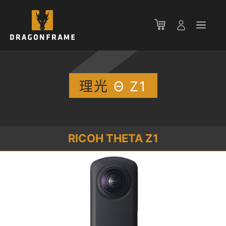
跳
至
菜
内
容
单
理光
Θ Z1
RICOH THETA Z1