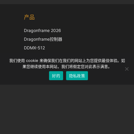
Korean
产品
Japanese
Italian
Dragonframe 2026
French
Dragonframe控制器
Spanish
DDMX-512
DMC-32
German
我们使用 cookie 来确保我们在我们的网站上为您提供最佳体验。如
EOS LV 校正帽
English
果您继续使用本网站，我们将假定您对此表示满意。
好的
隐私政策
Chinese
支持
支持中心
经常问的问题
视频教程
找到你的执照
相机支持